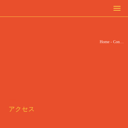
REQUEST AN APPOINTMENT
Toggl
navig
Upon completing this booking, you will receive a booking
confirmation!
Home
-
Con…
[booked-calendar]
店舗案内
アクセス