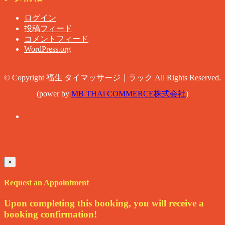
ログイン
投稿フィード
コメントフィード
WordPress.org
© Copyright 福生 タイマッサージ｜ラック All Rights Reserved.
(power by
MB THAi COMMERCE株式会社
)
×
Request an Appointment
Upon completing this booking, you will receive a
booking confirmation!