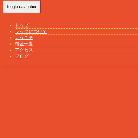
Toggle navigation
福生 タイマッサージ ラック
トップ
Home
-
-
福生 …
ラックについて
ようこそ
料金一覧
アクセス
ブログ