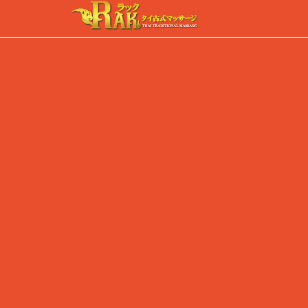
REQUEST A
Upon completin
[booked-calendar]