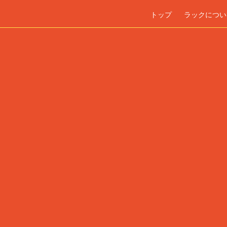
トップ
ラックについ
N APPOINTMENT
g this booking, you will receive a booking confirmation!