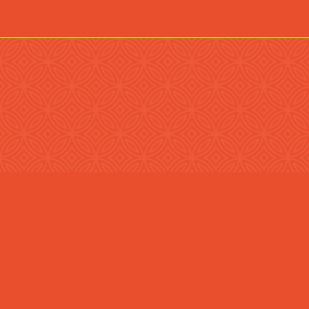
REQUEST A
Upon completin
[booked-calendar]