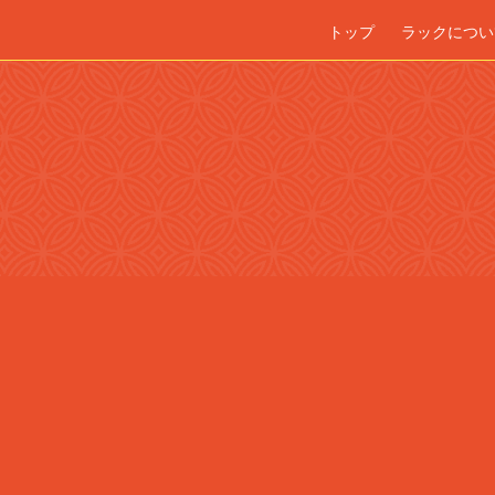
トップ
ラックについ
N APPOINTMENT
g this booking, you will receive a booking confirmation!